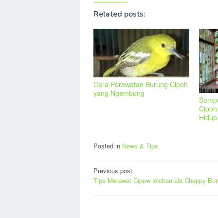
Related posts:
Cara Perawatan Burung Cipoh
yang Ngembung
Sampa
Cipoh 
Hidup
Posted in
News & Tips
Post
Previous post
Tips Merawat Cipow lolohan ala Cheppy Bu
navigation