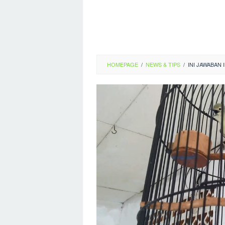
HOMEPAGE
/
NEWS & TIPS
/
INI JAWABAN